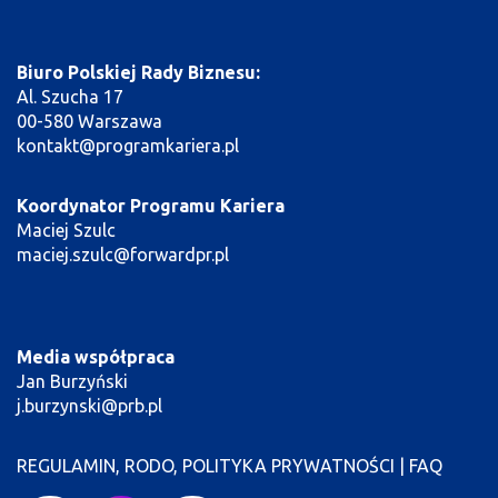
Biuro Polskiej Rady Biznesu:
Al. Szucha 17
00-580 Warszawa
kontakt@programkariera.pl
Koordynator Programu Kariera
Maciej Szulc
maciej.szulc@forwardpr.pl
Media współpraca
Jan Burzyński
j.burzynski@prb.pl
REGULAMIN, RODO, POLITYKA PRYWATNOŚCI
|
FAQ