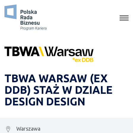
o programie
jak aplikować
staże
absolwenci
porady
TBWA WARSAW (EX
gala
DDB)
STAŻ W DZIALE
media o nas
DESIGN
DESIGN
Warszawa