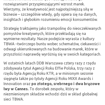
rozwiązaniami przyspieszającymi wzrost marek.
Wierzymy, że kreatywność jest najpotężniejszą siłą w
biznesie – szczególnie wtedy, gdy opiera się na danych,
insightach i głębokim rozumieniu emocji konsumentów.
Strategię traktujemy jako trampolinę do nieoczekiwanych
pomysłów kreatywnych, które przekładają się na
wymierne rezultaty. Nasze podejście wyrasta z kultury
TBWA –twórczego buntu wobec schematów, ciekawości i
odwagi ukierunkowanych na budowanie marek, które w
przyszłości naprawdę wyróżnią się w swoich kategoriach.
W ostatnich latach DDB Warszawa cztery razy z rzędu
zdobywała tytuł Agencji Roku Effie Polska, trzy razy z
rzędu była Agencją Roku KTR, a w minionym sezonie
sięgnęła także po tytuły Agencji Roku MIXX Awards i
Innovation oraz
po złotego, srebrnego i dwa brązowe
lwy w Cannes.
To dorobek zespołu, który w
niezmienionym składzie wchodzi dziś w skład globalnej
sieci TBWA.