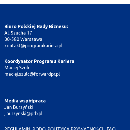
Biuro Polskiej Rady Biznesu:
Al. Szucha 17
00-580 Warszawa
kontakt@programkariera.pl
Koordynator Programu Kariera
Maciej Szulc
maciej.szulc@forwardpr.pl
Media współpraca
Jan Burzyński
j.burzynski@prb.pl
REGULAMIN, RODO, POLITYKA PRYWATNOŚCI
|
FAQ