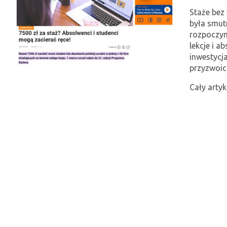
Staże bez 
była smut
rozpoczyn
lekcje i a
inwestycj
przyzwoici
Cały artyk