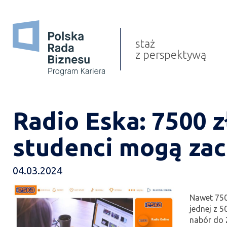
o programie
jak aplikować
staż
z perspektywą
staże
absolwenci
porady
Radio Eska: 7500 z
gala
studenci mogą zac
media o nas
04.03.2024
Nawet 7500
jednej z 5
nabór do 2