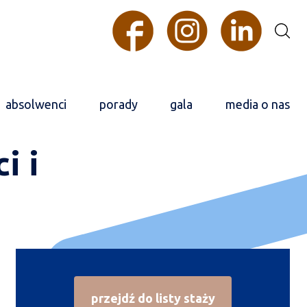
absolwenci
porady
gala
media o nas
i i
przejdź do listy staży