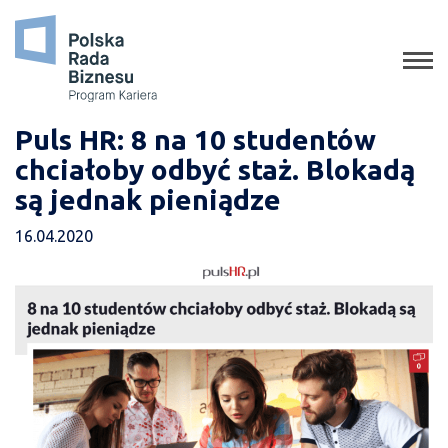
o programie
jak aplikować
staże
Puls HR: 8 na 10 studentów
chciałoby odbyć staż. Blokadą
absolwenci
są jednak pieniądze
porady
16.04.2020
gala
media o nas