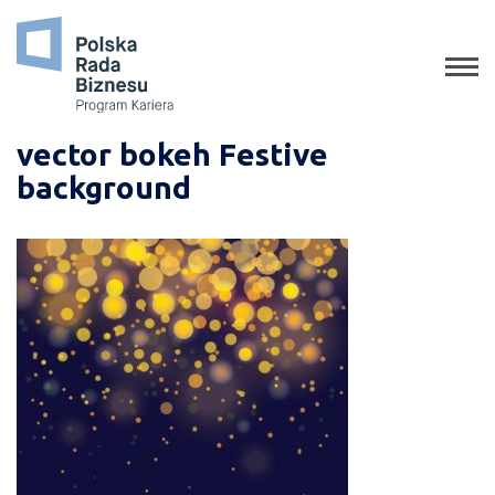
o programie
jak aplikować
staże
vector bokeh Festive
background
absolwenci
porady
gala
media o nas