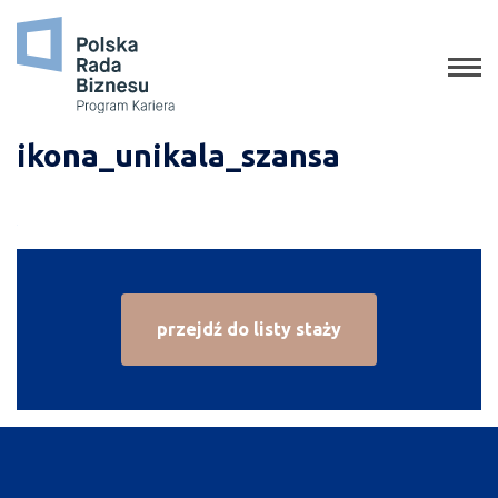
o programie
jak aplikować
staże
ikona_unikala_szansa
absolwenci
porady
gala
przejdź do listy staży
media o nas