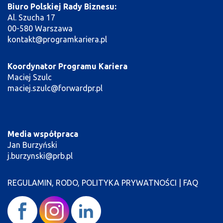
Biuro Polskiej Rady Biznesu:
Al. Szucha 17
00-580 Warszawa
kontakt@programkariera.pl
Koordynator Programu Kariera
Maciej Szulc
maciej.szulc@forwardpr.pl
Media współpraca
Jan Burzyński
j.burzynski@prb.pl
REGULAMIN, RODO, POLITYKA PRYWATNOŚCI
|
FAQ