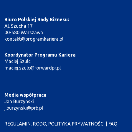
Biuro Polskiej Rady Biznesu:
Al. Szucha 17
00-580 Warszawa
kontakt@programkariera.pl
Koordynator Programu Kariera
Maciej Szulc
maciej.szulc@forwardpr.pl
Media współpraca
Jan Burzyński
j.burzynski@prb.pl
REGULAMIN, RODO, POLITYKA PRYWATNOŚCI
|
FAQ