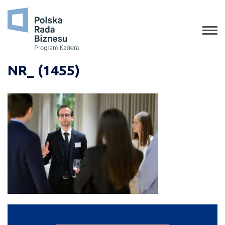
o programie
jak aplikować
staże
NR_ (1455)
absolwenci
porady
gala
media o nas