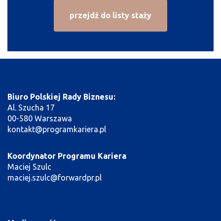
przejdź do listy staży
Biuro Polskiej Rady Biznesu:
Al. Szucha 17
00-580 Warszawa
kontakt@programkariera.pl
Koordynator Programu Kariera
Maciej Szulc
maciej.szulc@forwardpr.pl