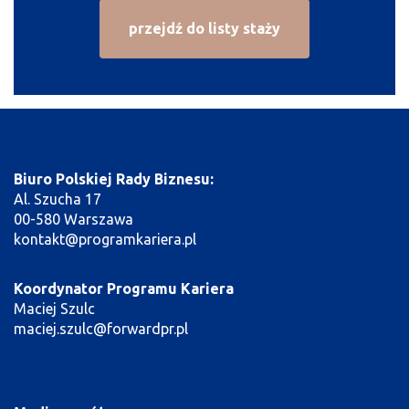
przejdź do listy staży
Biuro Polskiej Rady Biznesu:
Al. Szucha 17
00-580 Warszawa
kontakt@programkariera.pl
Koordynator Programu Kariera
Maciej Szulc
maciej.szulc@forwardpr.pl