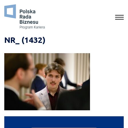
o programie
jak aplikować
staże
NR_ (1432)
absolwenci
porady
gala
media o nas