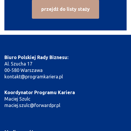
przejdź do listy staży
Biuro Polskiej Rady Biznesu:
Al. Szucha 17
00-580 Warszawa
kontakt@programkariera.pl
Koordynator Programu Kariera
Maciej Szulc
maciej.szulc@forwardpr.pl