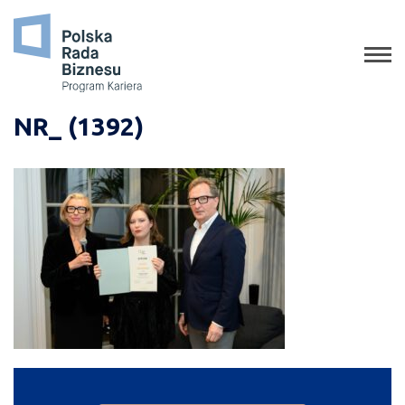
o programie
jak aplikować
staże
NR_ (1392)
absolwenci
porady
gala
media o nas