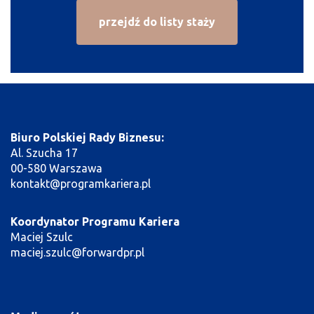
przejdź do listy staży
Biuro Polskiej Rady Biznesu:
Al. Szucha 17
00-580 Warszawa
kontakt@programkariera.pl
Koordynator Programu Kariera
Maciej Szulc
maciej.szulc@forwardpr.pl