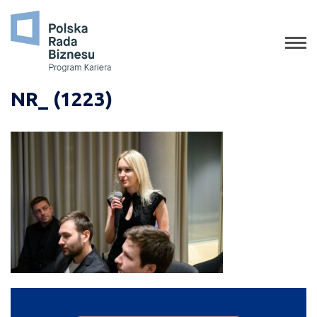
o programie
jak aplikować
staże
NR_ (1223)
absolwenci
porady
gala
media o nas